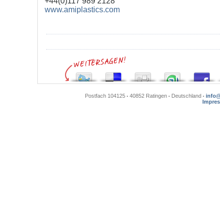
+44(0)117 989 2128
www.amiplastics.com
Postfach 104125
40852 Ratingen
Deutschland
info
•
•
•
Impre