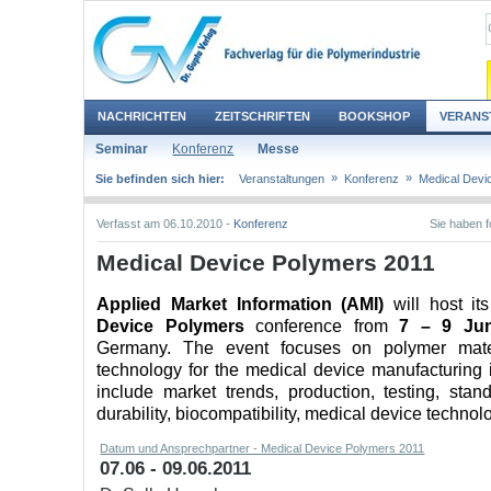
NACHRICHTEN
ZEITSCHRIFTEN
BOOKSHOP
VERANS
Seminar
Konferenz
Messe
»
»
Sie befinden sich hier:
Veranstaltungen
Konferenz
Medical Devi
Verfasst am 06.10.2010 -
Konferenz
Sie haben 
Medical Device Polymers 2011
Applied Market Information (AMI)
will host its
Device Polymers
conference from
7 – 9 Ju
Germany. The event focuses on polymer mate
technology for the medical device manufacturing i
include market trends, production, testing, stand
durability, biocompatibility, medical device techno
Datum und Ansprechpartner - Medical Device Polymers 2011
07.06 - 09.06.2011