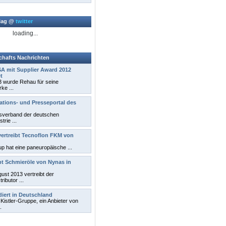
rlag @
twitter
loading...
chafts Nachrichten
A mit Supplier Award 2012
t
3 wurde Rehau für seine
ke ...
tions- und Presseportal des
tsverband der deutschen
rie ...
ertreibt Tecnoflon FKM von
 hat eine paneuropäische ...
ibt Schmieröle von Nynas in
gust 2013 vertreibt der
ributor ...
diert in Deutschland
Kistler-Gruppe, ein Anbieter von
.