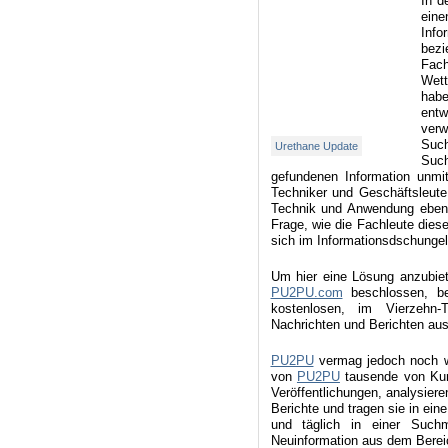
In d
eine
Info
bezi
Fach
Wett
hab
entw
verw
Such
Urethane Update
Such
gefundenen Information unmi
Techniker und Geschäftsleute
Technik und Anwendung ebenso
Frage, wie die Fachleute die
sich im Informations­dschungel
Um hier eine Lösung anzubiet
PU2PU.com
beschlossen, b
kostenlosen, im Vierzehn
Nachrichten und Berichten aus
PU2PU
vermag jedoch noch we
von
PU2PU
tausende von Kuns
Veröffentlichungen, analysier
Berichte und tragen sie in e
und täglich in einer Suchma
Neuinformation aus dem Bereic