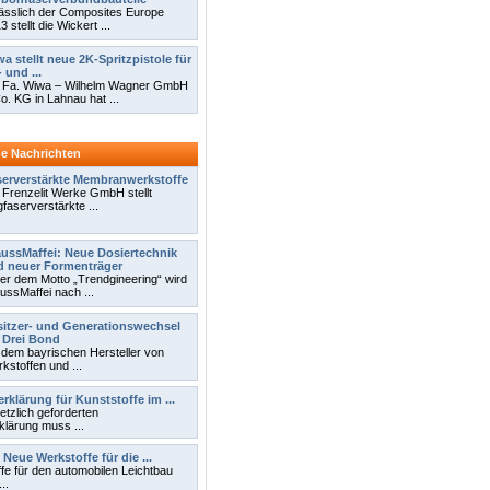
ässlich der Composites Europe
 stellt die Wickert ...
a stellt neue 2K-Spritzpistole für
 und ...
 Fa. Wiwa – Wilhelm Wagner GmbH
o. KG in Lahnau hat ...
ne Nachrichten
erverstärkte Membranwerkstoffe
 Frenzelit Werke GmbH stellt
gfaserverstärkte ...
ussMaffei: Neue Dosiertechnik
d neuer Formenträger
er dem Motto „Trendgineering“ wird
ussMaffei nach ...
itzer- und Generationswechsel
 Drei Bond
 dem bayrischen Hersteller von
kstoffen und ...
rklärung für Kunststoffe im ...
tzlich geforderten
klärung muss ...
Neue Werkstoffe für die ...
e für den automobilen Leichtbau
..