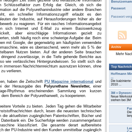
er heutigen Zeit stellt gezielte und verlässliche Information
Benutzernam
n Schlüsselfaktor zum Erfolg dar. Gleich, ob sich die
Passwort
rmation auf die Polyurethanindustrie oder andere Branchen
eht, ein schneller Informationszugriff erlaubt es den
Passwort ver
leuten der Industrie, auf Herausforderungen früher als der
bewerb zu reagieren. Für ein rasches Informationsangebot
en sich Internet und E-Mail zu einem Basiswerkzeug
ickelt, aber einschlägige Informationen gezielt zu
erten, stellt häufig noch eine schwierige Aufgabe dar. Beim
en mit Google, der gegenwärtig am häufigsten verwendete
maschine, wäre es überraschend, wenn mehr als 5 % der
Archiv
ttelbaren Nutzen bieten. Auf der anderen Seite brauchen
Mehr Nach
 dringend zuverlässige, in die Tiefe gehende Berichte aus
 wie verlässliches Hintergrundwissen. So stellt sich die
sen immensen Nachrichtenreichtum ausnutzen können, ohne
Top Nachrich
 zu verlieren.
Hoffmann Mine
...
Die kalzinierte
en, haben die Zeitschrift
PU Magazine international
und
2010 ...
ei der Herausgabe des
Polyurethane Newsletter,
einer
-Tage-Rhythmus erscheinenden Sammlung von kurzen
3M + Dyneon: 
 dem Bereich der Polyurethanwelt, zu kooperieren.
Neue Werkstoff
stehen bei 3M .
itere Vorteile zu bieten. Jeden Tag gehen die Mitarbeiter
Fas
tstoffnachrichten durch, lesen die neuesten technischen
Die
en die aktuellsten zugänglichen Patentschriften, Bücher und
lan
ine Datenbank ein. Die Sucherfolge werden zusammengefasst
schine klassifiziert. Die gesamte derart aufbereitete
Lec
h der PU-Industrie wird den Kunden unmittelbar zugänglich
Car