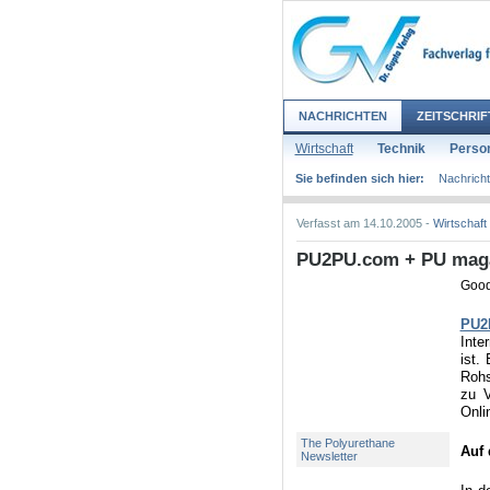
NACHRICHTEN
ZEITSCHRIF
Wirtschaft
Technik
Person
Sie befinden sich hier:
Nachrich
Verfasst am 14.10.2005 -
Wirtschaft
PU2PU.com + PU magaz
Good
PU2
Inte
ist.
Rohs
zu V
Onli
The Polyurethane
Auf 
Newsletter