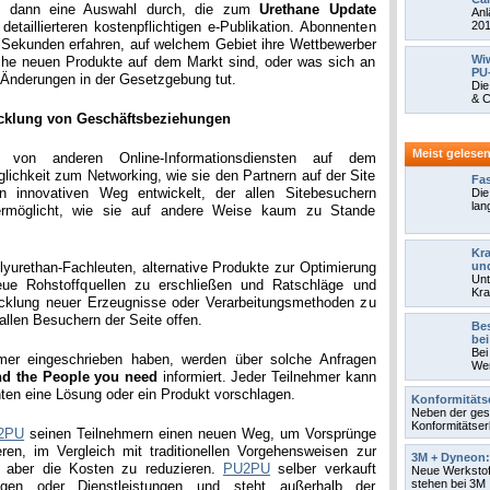
en dann eine Auswahl durch, die zum
Urethane Update
Anl
etaillierteren kostenpflichtigen e-Publikation. Abonnenten
2013
r Sekunden erfahren, auf welchem Gebiet ihre Wettbewerber
Wiw
che neuen Produkte auf dem Markt sind, oder was sich an
PU-
Änderungen in der Gesetzgebung tut.
Die
& C
icklung von Geschäftsbeziehungen
Meist gelese
 von anderen Online-Informationsdiensten auf dem
glichkeit zum Networking, wie sie den Partnern auf der Site
Fas
n innovativen Weg entwickelt, der allen Sitebesuchern
Die
lan
ermöglicht, wie sie auf andere Weise kaum zu Stande
Kra
olyurethan-Fachleuten, alternative Produkte zur Optimierung
un
Unt
eue Rohstoffquellen zu erschließen und Ratschläge und
Kra
wicklung neuer Erzeugnisse oder Verarbeitungsmethoden zu
 allen Besuchern der Seite offen.
Bes
bei
Bei
hmer eingeschrieben haben, werden über solche Anfragen
Wer
nd the People you need
informiert. Jeder Teilnehmer kann
enten eine Lösung oder ein Produkt vorschlagen.
Konformitätse
Neben der gese
Konformitätser
2PU
seinen Teilnehmern einen neuen Weg, um Vorsprünge
ren, im Vergleich mit traditionellen Vorgehensweisen zur
3M + Dyneon: 
e aber die Kosten zu reduzieren.
PU2PU
selber verkauft
Neue Werkstoff
stehen bei 3M .
gen oder Dienstleistungen und steht außerhalb der