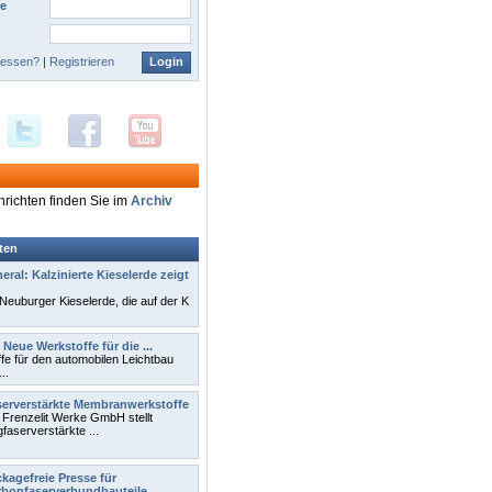
e
gessen?
|
Registrieren
richten finden Sie im
Archiv
ten
ral: Kalzinierte Kieselerde zeigt
 Neuburger Kieselerde, die auf der K
Neue Werkstoffe für die ...
e für den automobilen Leichtbau
..
erverstärkte Membranwerkstoffe
 Frenzelit Werke GmbH stellt
gfaserverstärkte ...
kagefreie Presse für
bonfaserverbundbauteile