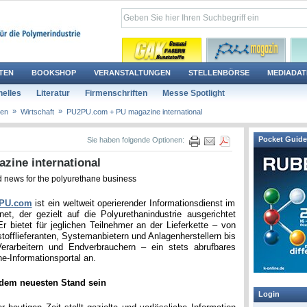
TEN
BOOKSHOP
VERANSTALTUNGEN
STELLENBÖRSE
MEDIADAT
elles
Literatur
Firmenschriften
Messe Spotlight
»
»
ten
Wirtschaft
PU2PU.com + PU magazine international
Pocket Guide
Sie haben folgende Optionen:
ine international
 news for the polyurethane business
PU.com
ist ein weltweit operierender Informationsdienst im
rnet, der gezielt auf die Polyurethanindustrie ausgerichtet
 Er bietet für jeglichen Teilnehmer an der Lieferkette – von
tofflieferanten, Systemanbietern und Anlagenherstellern bis
erarbeitern und Endverbrauchern – ein stets abrufbares
ne-Informationsportal an.
dem neuesten Stand sein
Login