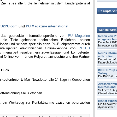
 Ziel ist es allein, die Teilnehmer mit dem Kundenpotenzial
Dr. Gupta Ve
PU2PU.com
und
PU Magazine international
Weitere Wirts
das gedruckte Informationsportfolio von
PU Magazine
Rehau von PS
ausgezeichne
die Tiefe gehenden technischen Berichten, seinen
Ende Juni 201
ationen und seinem spezialisierten PU-Buchprogramm durch
Innovationsstär
telligenten elektronischen Online-Service von
PU2PU
ammenarbeit resultiert ein zuverlässiger und kompetenter
Neues Informa
nd Online-Form für die Polyurethanindustrie und ihre Partner
wdk online
Der Wirtschaf
Kautschukindust
 Blick
IMCD Group v
Solvay
Die IMCD Group
n kostenfreier E-Mail-Newsletter alle 14 Tage in Kooperation
Azelis vertre
Deutschland
Seit dem 1. Au
röffentlichung alle 3 Wochen
Chemikaliendist
Kistler expan
, ein Werkzeug zur Kontaktnahme zwischen potenziellen
Die Schweizer 
dynamischer ..