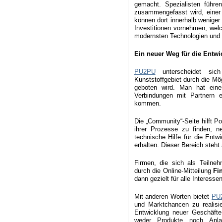
gemacht. Spezialisten führ
zusammengefasst wird, einer d
können dort innerhalb wenige
Investitionen vornehmen, wel
modernsten Technologien und 
Ein neuer Weg für die Entw
PU2PU
unterscheidet sich
Kunststoffgebiet durch die Mö
geboten wird. Man hat eine
Verbindungen mit Partnern 
kommen.
Die „Community“-Seite hilft P
ihrer Prozesse zu finden, n
technische Hilfe für die Ent
erhalten. Dieser Bereich steht
Firmen, die sich als Teilne
durch die Online-Mitteilung
Fi
dann gezielt für alle Interess
Mit anderen Worten bietet
PU
und Marktchancen zu realisie
Entwicklung neuer Geschäft
weder Produkte noch Anla