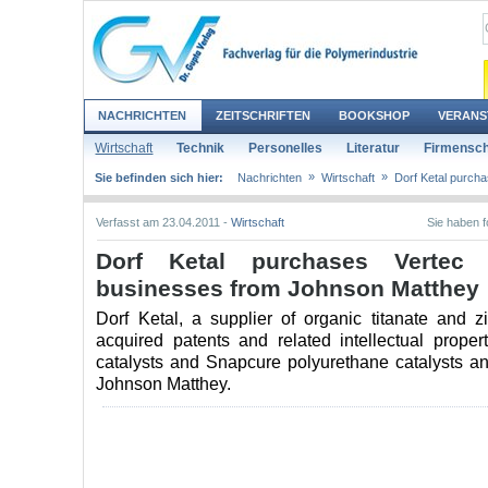
NACHRICHTEN
ZEITSCHRIFTEN
BOOKSHOP
VERANS
Wirtschaft
Technik
Personelles
Literatur
Firmensch
»
»
Sie befinden sich hier:
Nachrichten
Wirtschaft
Dorf Ketal purcha
Verfasst am 23.04.2011 -
Wirtschaft
Sie haben 
Dorf Ketal purchases Vertec
businesses from Johnson Matthey
Dorf Ketal, a supplier of organic titanate and z
acquired patents and related intellectual proper
catalysts and Snapcure polyurethane catalysts a
Johnson Matthey.