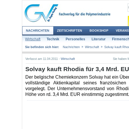
NACHRICHTEN
ZEITSCHRIFTEN
BOOKSHOP
VERANS
Wirtschaft
Technik
Personelles
Literatur
Firmensch
»
»
Sie befinden sich hier:
Nachrichten
Wirtschaft
Solvay kauft Rhod
Verfasst am 11.04.2011 -
Wirtschaft
Sie haben 
Solvay kauft Rhodia für 3,4 Mrd. E
Der belgische Chemiekonzern Solvay hat ein Übe
vollständige Aktienkapital seines französiche
vorgelegt. Der Unternehmensvorstand von Rhod
Höhe von rd. 3,4 Mrd. EUR einstimmig zugestimmt