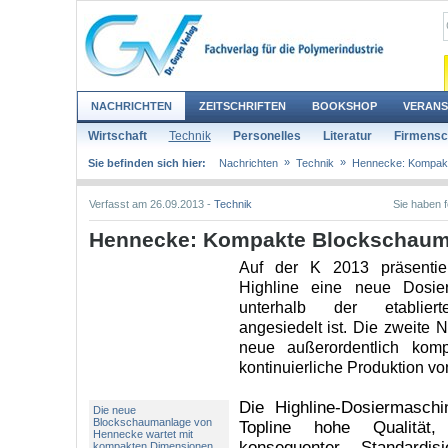
NACHRICHTEN
ZEITSCHRIFTEN
BOOKSHOP
VERANS
Wirtschaft
Technik
Personelles
Literatur
Firmensc
»
»
Sie befinden sich hier:
Nachrichten
Technik
Hennecke: Kompakt
Verfasst am 26.09.2013 -
Technik
Sie haben 
Hennecke: Kompakte Blockschaum
Auf der K 2013 präsentie
Highline eine neue Dosier
unterhalb der etabliert
angesiedelt ist. Die zweite 
neue außerordentlich kom
kontinuierliche Produktion v
Die Highline-Dosiermaschi
Die neue
Blockschaumanlage von
Topline hohe Qualitä
Hennecke wartet mit
konsequenter Standardis
kompakten Dimensionen