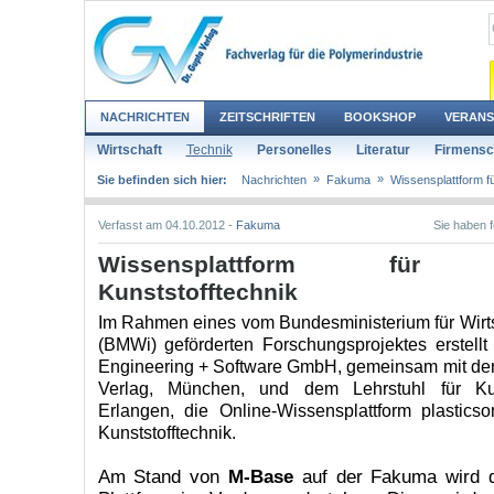
NACHRICHTEN
ZEITSCHRIFTEN
BOOKSHOP
VERANS
Wirtschaft
Technik
Personelles
Literatur
Firmensc
»
»
Sie befinden sich hier:
Nachrichten
Fakuma
Wissensplattform fü
Verfasst am 04.10.2012 -
Fakuma
Sie haben 
Wissensplattform für 
Kunststofftechnik
Im Rahmen eines vom Bundesministerium für Wirt
(BMWi) geförderten Forschungsprojektes erstell
Engineering + Software GmbH, gemeinsam mit den
Verlag, München, und dem Lehrstuhl für Kuns
Erlangen, die Online-Wissensplattform plastics
Kunststofftechnik.
Am Stand von
M-Base
auf der Fakuma wird di